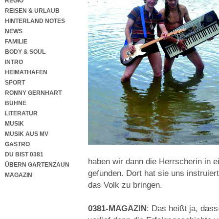
REGIO
REISEN & URLAUB
HINTERLAND NOTES
NEWS
FAMILIE
BODY & SOUL
INTRO
HEIMATHAFEN
SPORT
RONNY GERNHART
BÜHNE
LITERATUR
MUSIK
MUSIK AUS MV
GASTRO
DU BIST 0381
haben wir dann die Herrscherin in 
ÜBERN GARTENZAUN
gefunden. Dort hat sie uns instruier
MAGAZIN
das Volk zu bringen.
0381-MAGAZIN
: Das heißt ja, das