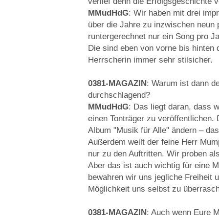
verlief denn die Erfolgsgeschicht
MMudHdG
: Wir haben mit drei imp
über die Jahre zu inzwischen neun p
runtergerechnet nur ein Song pro Jah
Die sind eben von vorne bis hinten 
Herrscherin immer sehr stilsicher.
0381-MAGAZIN
: Warum ist dann de
durchschlagend?
MMudHdG
: Das liegt daran, dass w
einen Tonträger zu veröffentlichen.
Album "Musik für Alle" ändern – da
Außerdem weilt der feine Herr Mump
nur zu den Auftritten. Wir proben a
Aber das ist auch wichtig für eine
bewahren wir uns jegliche Freiheit
Möglichkeit uns selbst zu überrasc
0381-MAGAZIN
: Auch wenn Eure Mus