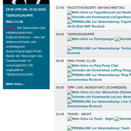
MUSIK (5)
17:00
FAGOTTKONZERT AM NACHMITTAG
19.00 UHR (Mi, 10.02.2016)
TERRORGRUPPE
MAU CLUB
MUSIK
Die Speerspitze des
mitteleuropäischen
19:00
TERRORGRUPPE
Kulturterrorismus – eine der
einflussreichsten und
umtriebigsten
deutschsprachigen Punk-
Bands der Neunziger und
Zweitausender ist
20:00
PING PONG CLUB
zurückgekehrt: Die
unglaubliche
TERRORGRUPPE.
Mehr Infos...
20:00
TIPP
LIVE: MOMOFOKO (SCHWEDEN)
21:00
TRASH - NIGHT