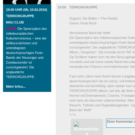
MUSIK
19:00
TERRORGRUPPE
19.00 UHR (Mi, 10.02.2016)
TERRORGRUPPE
Support: Die Bullen + The Flexfitz
MAU CLUB
Genre: Punk Rock
MUSIK
Die Speerspitze des
Verrückteste Band der Welt!
mitteleuropäischen
Die Speerspitze des mitteleuropäischen Kultu
Kulturterrorismus – eine der
umtriebigsten deutschsprachigen Punk-Band
einflussreichsten und
zurückgekehrt: Die unglaubliche TERRORG
umtriebigsten
Album „Tiergarten“. Die Gründer Archi “MC M
deutschsprachigen Punk-
Zip Schlitzer haben sich mit den Neuzugäng
Bands der Neunziger und
verstärkt und wie keine zweite Band hierzul
Zweitausender ist
musikalischer Finesse und freidrehender Vie
zurückgekehrt: Die
unglaubliche
Fast zehn Jahre nach ihrem letzten Longplaye
TERRORGRUPPE.
abwechslungsreich wie eh und je, voll treibe
überdreht und leichtfüßig, dann wieder hart u
Mehr Infos...
TERRORGRUPPE-Album, auf das die Welt so v
Herren mit Entertainment, Charme, Frontalan
sind stets ein bisschen unberechenbar: Alle
Rausch, Tiefsinn und Doppeldeutigkeiten. T
Band der Welt!“
*/ ?>