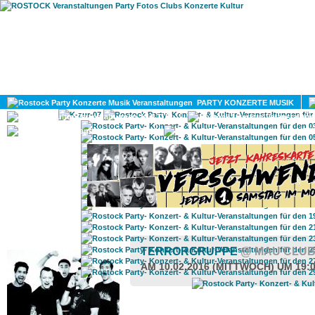
HOME
MAGAZIN
PARTY KONZERTE MUSIK
KULTUR
GAY
DIV
ROSTOCK TAGESTIPP
TERRORGRUPPE
@ MAU CLU
AM 10.02.2016 (MITTWOCH) UM 19: