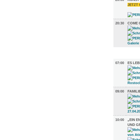
JETZT 
20:30
COME 
AUSSTEL
07:00
ES LEB
09:00
FAMIL
10:00
„EIN E
UND GR