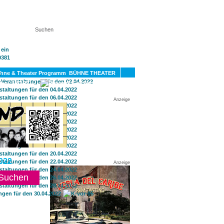
KT
BÜHNE THEATER
SPORT
GAY
Anzeige
022
Anzeige