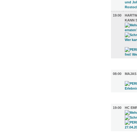
19:00
HARTWI
KANN 
KINDER +
08:00
MAJAS
SPORT (1
19:00
HC EM