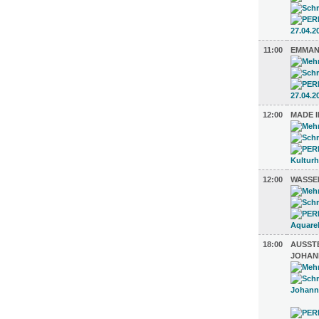
11:00
EMMAN
12:00
MADE 
12:00
WASSE
18:00
AUSST
JOHAN