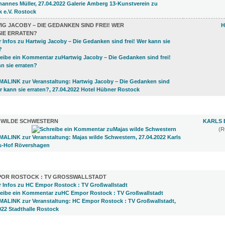
G JACOBY – DIE GEDANKEN SIND FREI! WER
H
SIE ERRATEN?
 ELTERN (1)
 WILDE SCHWESTERN
KARLS 
(
)
POR ROSTOCK : TV GROSSWALLSTADT