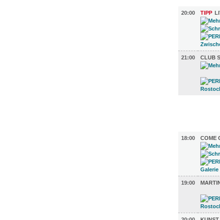
MUSIK (2)
20:00
TIPP
L
21:00
CLUB 
FILM (34)
BÜHNE (4
18:00
COME 
19:00
MARTI
20:00
KUNST