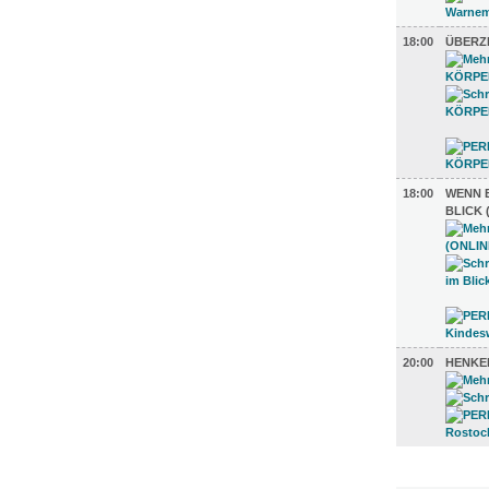
18:00
ÜBERZ
18:00
WENN 
BLICK 
20:00
HENKE
UMLAND (