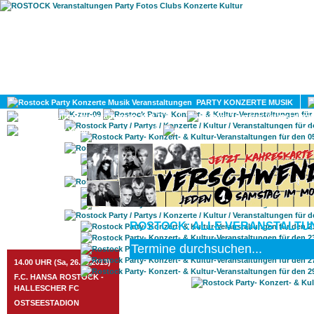
HOME
MAGAZIN
PARTY KONZERTE MUSIK
KULTUR
GAY
DIV
ROSTOCK: ALLE VERANSTALTUN
ROSTOCK TAGESTIPP
14.00 UHR (Sa, 26.10.2013)
F.C. HANSA ROSTOCK -
HALLESCHER FC
OSTSEESTADION