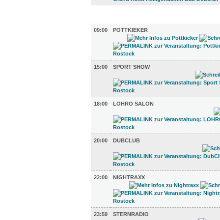
TV UND RADIO (6)
09:00
POTTKIEKER
15:00
SPORT SHOW
18:00
LOHRO SALON
20:00
DUBCLUB
22:00
NIGHTRAXX
23:59
STERNRADIO