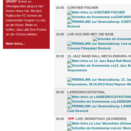
MUSIK (18)
SPORT
Schon zu
Oberligazeiten ging es hier
19:00
GÜNTHER FISCHER
immer Heiss her. Mit dem
Hallescher FC kommt ein
spannenden Gegner zu uns
an die Küste. Bleibt zu
hoffen, dass alle Drei Punkte
an der Ostsee bleiben.
19:00
LIVE AUS DER MET: DIE NASE
Mehr Infos...
19:30
13. JAZZ BAND BALL MECKLENBURG
20:00
LANDESROCKFESTIVAL
20:00
TIPP
LIVE: MOMOFOKO (SCHWEDEN)