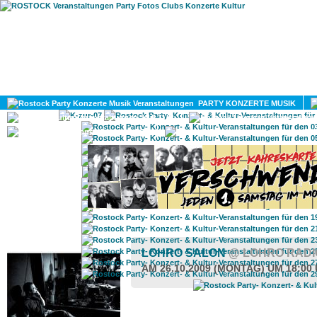
HOME
MAGAZIN
PARTY KONZERTE MUSIK
KULTUR
GAY
DIV
ROSTOCK TAGESTIPP
LOHRO SALON
@ LOHRO RAD
AM 26.10.2009 (MONTAG) UM 18:00