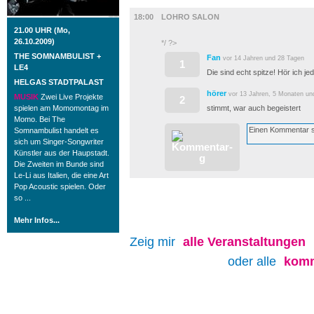
TV UND RADIO
18:00
LOHRO SALON
21.00 UHR (Mo,
26.10.2009)
*/ ?>
THE SOMNAMBULIST +
Fan
vor 14 Jahren und 28 Tagen
1
LE4
Die sind echt spitze! Hör ich j
HELGAS STADTPALAST
hörer
vor 13 Jahren, 5 Monaten un
MUSIK
Zwei Live Projekte
2
spielen am Momomontag im
stimmt, war auch begeistert
Momo. Bei The
Somnambulist handelt es
sich um Singer-Songwriter
Künstler aus der Haupstadt.
Die Zweiten im Bunde sind
Le-Li aus Italien, die eine Art
Pop Acoustic spielen. Oder
so ...
Mehr Infos...
Zeig mir
alle
Veranstaltungen
oder alle
komm