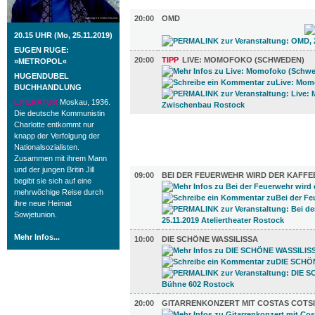
MUSIK (2)
20:00
OMD
20.15 UHR (Mo, 25.11.2019)
EUGEN RUGE:
20:00
TIPP
LIVE: MOMOFOKO (SCHWEDEN)
»METROPOL«
HUGENDUBEL
BUCHHANDLUNG
LITERATUR
Moskau, 1936.
Die deutsche Kommunistin
Charlotte entkommt nur
FILM (6)
knapp der Verfolgung der
Nationalsozialisten.
Zusammen mit ihrem Mann
BÜHNE (5)
und der jungen Britin Jill
09:00
BEI DER FEUERWEHR WIRD DER KAFFE
begibt sie sich auf eine
mehrwöchige Reise durch
ihre neue Heimat
Sowjetunion.
Mehr Infos...
10:00
DIE SCHÖNE WASSILISSA
20:00
GITARRENKONZERT MIT COSTAS COTSI