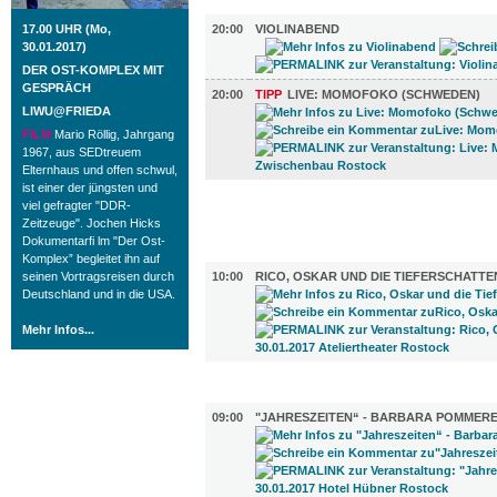
MUSIK (2)
17.00 UHR (Mo,
20:00
VIOLINABEND
30.01.2017)
DER OST-KOMPLEX MIT
GESPRÄCH
20:00
TIPP
LIVE: MOMOFOKO (SCHWEDEN)
LIWU@FRIEDA
FILM
Mario Röllig, Jahrgang
1967, aus SEDtreuem
Elternhaus und offen schwul,
ist einer der jüngsten und
viel gefragter "DDR-
FILM (48)
Zeitzeuge". Jochen Hicks
Dokumentarfi lm "Der Ost-
BÜHNE (1)
Komplex” begleitet ihn auf
seinen Vortragsreisen durch
10:00
RICO, OSKAR UND DIE TIEFERSCHATTE
Deutschland und in die USA.
Mehr Infos...
AUSSTELLUNGEN (10)
09:00
"JAHRESZEITEN“ - BARBARA POMMER