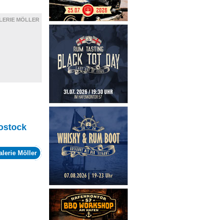
LERIE MÖLLER
ostock
alerie Möller