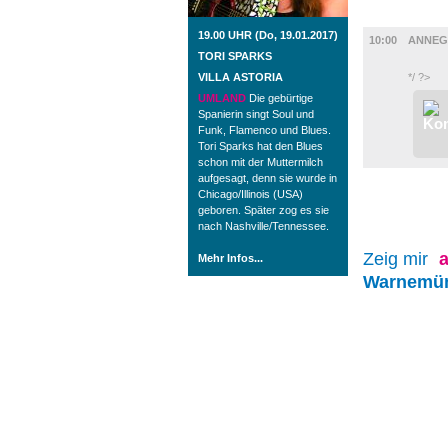
AUSSTEL
19.00 UHR (Do, 19.01.2017)
10:00
ANNEG
TORI SPARKS
VILLA ASTORIA
*/ ?>
UMLAND
Die gebürtige
Spanierin singt Soul und
Funk, Flamenco und Blues.
Tori Sparks hat den Blues
schon mit der Muttermilch
aufgesagt, denn sie wurde in
Chicago/Illinois (USA)
geboren. Später zog es sie
nach Nashville/Tennessee.
Zeig mir
a
Mehr Infos...
Warnemü