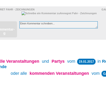
LUNGEN
RET FAHR - ZEICHNUNGEN
GA
lle
Veranstaltungen
und
Partys
vom
in
R
19.01.2017
nde
oder alle
kommenden Veranstaltungen
vom
G