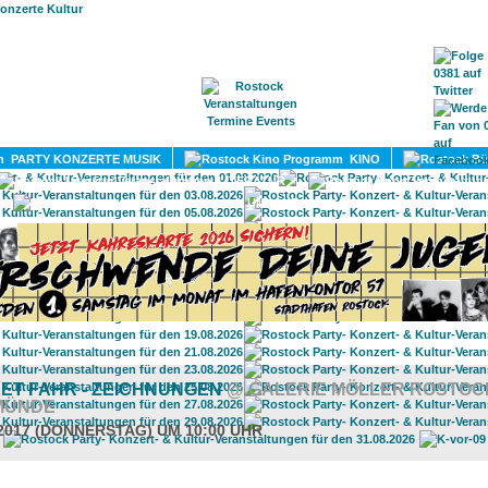
HOME
MAGAZIN
TERMINE
ADRESSEN
KONTA
PARTY KONZERTE MUSIK
KINO
LITERATUR
UMLAND
ET FAHR - ZEICHNUNGEN
@ GALERIE MÖLLER ROSTOC
MÜNDE
.2017 (DONNERSTAG) UM 10:00 UHR