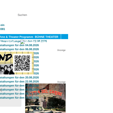
KT
BÜHNE THEATER
SPORT
GAY
Anzeige
Anzeige
K