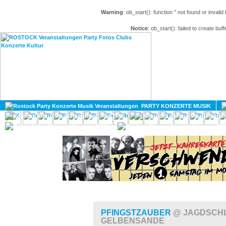
Warning
: ob_start(): function '' not found or invali
Notice
: ob_start(): failed to create buff
HOME
MAGAZIN
PARTY KONZERTE MUSIK
KULTUR
GAY
DIV
PFINGSTZAUBER
@ JAGDSCH
GELBENSANDE