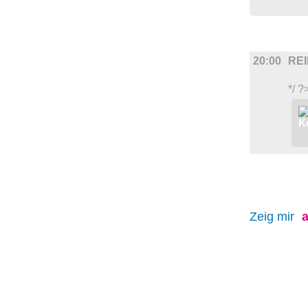
BÜHNE
20:00
RE
*/ ?
Zeig mir
a