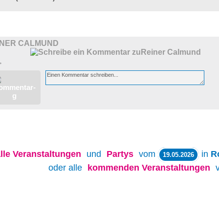
INER CALMUND
>
lle
Veranstaltungen
und
Partys
vom
in
R
19.05.2026
oder alle
kommenden Veranstaltungen