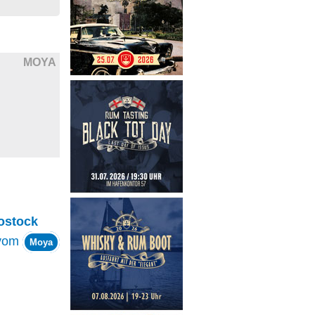
MOYA
ostock
vom
Moya