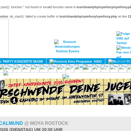
_start(): function '' not found or invalid function name in
/usr/share/php/symfony/symfony.p
otice
: ob_start(): failed to create buffer in
/usr/share/php/symfony/symfony.php
on line
1
HOME
MAGAZIN
TERMINE
ADRESSEN
KONTA
PARTY KONZERTE MUSIK
KINO
LITERATUR
UMLAND
 CALMUND
@ MOYA ROSTOCK
2026 (DIENSTAG) UM 20:00 UHR