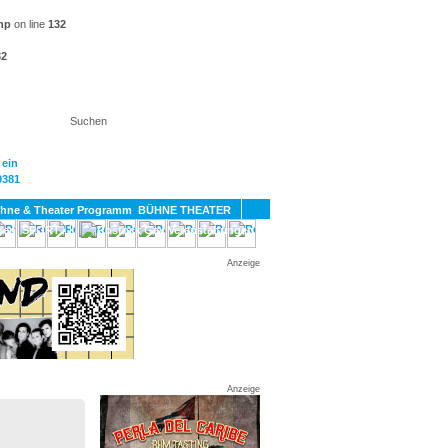
hp
on line
132
32
KT
BÜHNE THEATER
SPORT
GAY
Anzeige
Anzeige