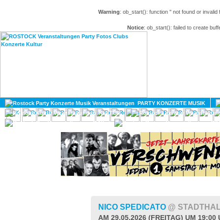
Warning
: ob_start(): function '' not found or invali
Notice
: ob_start(): failed to create buff
HOME
MAGAZIN
PARTY KONZERTE MUSIK
KULTUR
GAY
DIV
NICO SPEDICATO
@ STADTHA
AM 29.05.2026 (FREITAG) UM 19:00