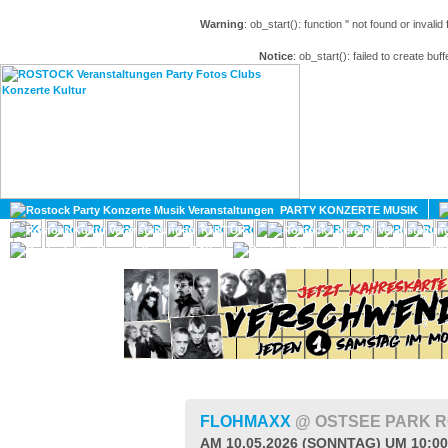
Warning
: ob_start(): function '' not found or invali
Notice
: ob_start(): failed to create buff
HOME
MAGAZIN
PARTY KONZERTE MUSIK
KULTUR
GAY
DIV
FLOHMAXX
@ OSTSEE PARK 
AM 10.05.2026 (SONNTAG) UM 10:0