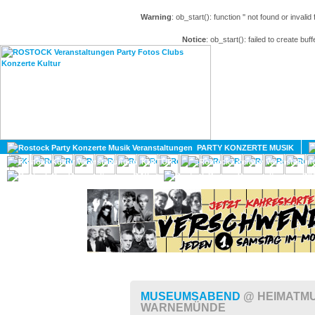
Warning
: ob_start(): function '' not found or invali
Notice
: ob_start(): failed to create buff
HOME
MAGAZIN
PARTY KONZERTE MUSIK
KULTUR
GAY
DIV
MUSEUMSABEND
@ HEIMATM
WARNEMÜNDE