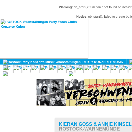
Warning
: ob_start(): function '' not found or invali
Notice
: ob_start(): failed to create buff
HOME
MAGAZIN
PARTY KONZERTE MUSIK
KULTUR
GAY
DIV
KIERAN GOSS & ANNIE KINSE
ROSTOCK-WARNEMÜNDE