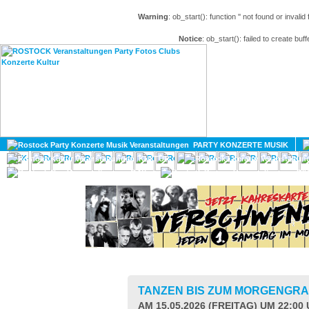
Warning
: ob_start(): function '' not found or invali
Notice
: ob_start(): failed to create buff
HOME
MAGAZIN
PARTY KONZERTE MUSIK
KULTUR
GAY
DIV
TANZEN BIS ZUM MORGENGR
AM 15.05.2026 (FREITAG) UM 22:00