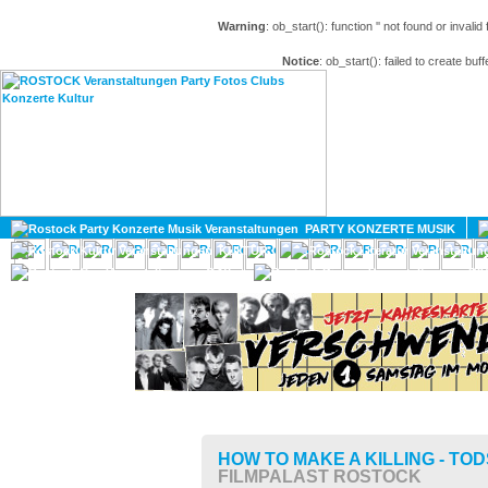
Warning
: ob_start(): function '' not found or invali
Notice
: ob_start(): failed to create buff
HOME
MAGAZIN
PARTY KONZERTE MUSIK
KULTUR
GAY
DIV
HOW TO MAKE A KILLING - T
FILMPALAST ROSTOCK