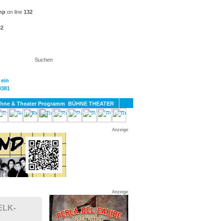
hp
on line
132
32
KT
BÜHNE THEATER
SPORT
GAY
Anzeige
Anzeige
ELK-