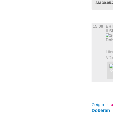
AM 30.05
UMLAND
15:00
ER
IL
Lite
*/ ?
Zeig mir
a
Doberan