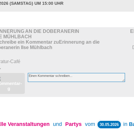
.2026 (SAMSTAG) UM 15:00 UHR
INNERUNG AN DIE DOBERANERIN
E
SE MÜHLBACH
ratur-Café
>
lle
Veranstaltungen
und
Partys
vom
in
B
30.05.2026