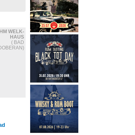
HM WELK-
HAUS
( BAD
DOBERAN)
ad