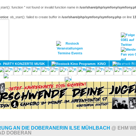
_start(): function '' not found or invalid function name in
/usr/share/php/symfony/symfony.p
otice
: ob_start(): failed to create buffer in
/usr/share/php/symfony/symfony.php
on line
1
HOME
MAGAZIN
TERMINE
ADRESSEN
KONTA
PARTY KONZERTE MUSIK
KINO
LITERATUR
UMLAND
RUNG AN DIE DOBERANERIN ILSE MÜHLBACH
@ EHM W
AD DOBERAN