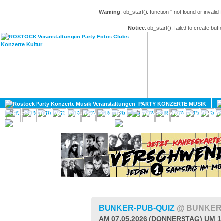
Warning
: ob_start(): function '' not found or invali
Notice
: ob_start(): failed to create buff
HOME
MAGAZIN
PARTY KONZERTE MUSIK
KULTUR
GAY
DIV
BUNKER-PUB-QUIZ
@ BUNKER
AM 07.05.2026 (DONNERSTAG) UM 1