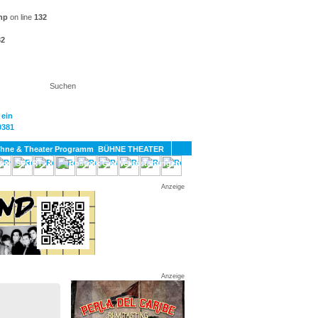
hp
on line
132
32
KT
BÜHNE THEATER
SPORT
GAY
Anzeige
Anzeige