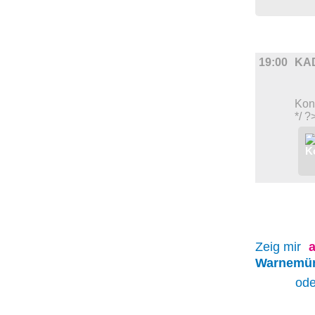
MUSIK
19:00
KA
Kon
*/ ?
Zeig mir
a
Warnemü
ode