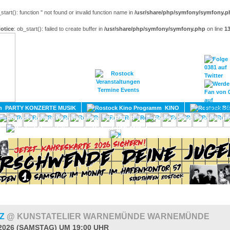
_start(): function '' not found or invalid function name in
/usr/share/php/symfony/symfony.p
otice
: ob_start(): failed to create buffer in
/usr/share/php/symfony/symfony.php
on line
1
HOME
MAGAZIN
TERMINE
ADRESSEN
KONTA
PARTY KONZERTE MUSIK
KINO
LITERATUR
UMLAND
TZ
@ KUNSTATELIER WARNEMÜNDE WARNEMÜNDE
.2026 (SAMSTAG) UM 19:00 UHR