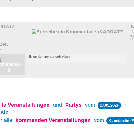
DDATZ
(
zert
>
lle
Veranstaltungen
und
Partys
vom
in
23.05.2026
nde
r alle
kommenden Veranstaltungen
vom
Kunstatelier