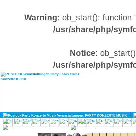
Warning
: ob_start(): function
/usr/share/php/sym
Notice
: ob_start()
/usr/share/php/sym
HOME
MAGAZIN
PARTY KONZERTE MUSIK
KULTUR
GAY
DIV