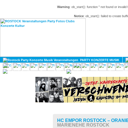
Warning
: ob_start(): function '' not found or invali
Notice
: ob_start(): failed to create buff
HOME
MAGAZIN
PARTY KONZERTE MUSIK
KULTUR
GAY
DIV
HC EMPOR ROSTOCK – ORAN
MARIENEHE ROSTOCK