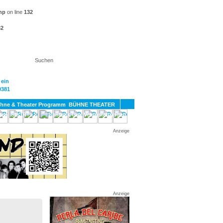
hp
on line
132
32
KT
BÜHNE THEATER
SPORT
GAY
Anzeige
Anzeige