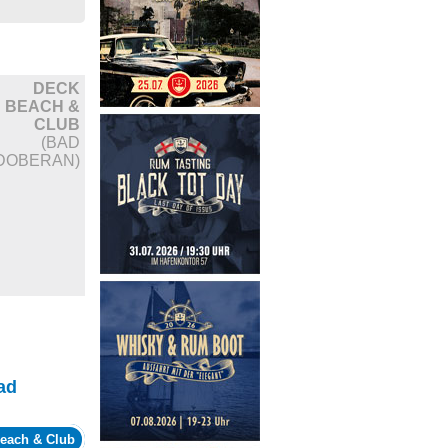
DECK
BEACH &
CLUB
(BAD
DOBERAN)
ad
each & Club