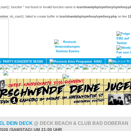
_start(): function '' not found or invalid function name in
/usr/share/php/symfony/symfony.p
otice
: ob_start(): failed to create buffer in
/usr/share/php/symfony/symfony.php
on line
1
HOME
MAGAZIN
TERMINE
ADRESSEN
KONTA
PARTY KONZERTE MUSIK
KINO
LITERATUR
UMLAND
EL DEIN DECK
@ DECK BEACH & CLUB BAD DOBERAN
.2026 (SAMSTAG) UM 21:00 UHR