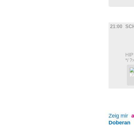
UMLAND
21:00
SC
HIP
*/ ?
Zeig mir
a
Doberan