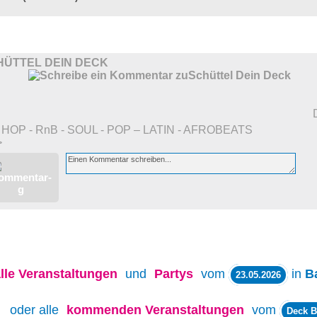
HÜTTEL DEIN DECK
 HOP - RnB - SOUL - POP – LATIN - AFROBEATS
>
lle
Veranstaltungen
und
Partys
vom
in
B
23.05.2026
oder alle
kommenden Veranstaltungen
vom
Deck B