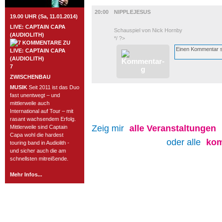
BÜHNE
20:00
NIPPLEJESUS
19.00 UHR (Sa, 11.01.2014)
LIVE: CAPTAIN CAPA
Schauspiel von Nick Hornby
(AUDIOLITH)
*/ ?>
7
ZWISCHENBAU
MUSIK
Seit 2011 ist das Duo
fast unentwegt – und
mittlerweile auch
International auf Tour – mit
rasant wachsendem Erfolg.
Zeig mir
alle
Veranstaltungen
Mittlerweile sind Captain
Capa wohl die hardest
oder alle
kom
touring band in Audiolith -
und sicher auch die am
schnellsten mitreißende.
Mehr Infos...