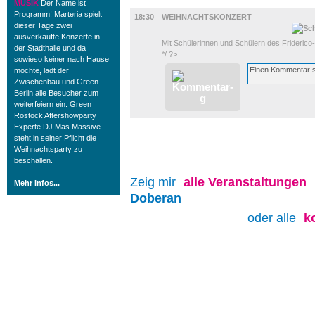
UMLAND
MUSIK
Der Name ist
Programm! Marteria spielt
18:30
WEIHNACHTSKONZERT
dieser Tage zwei
ausverkaufte Konzerte in
Mit Schülerinnen und Schülern des Frider
der Stadthalle und da
*/ ?>
sowieso keiner nach Hause
möchte, lädt der
Zwischenbau und Green
Berlin alle Besucher zum
weiterfeiern ein. Green
Rostock Aftershowparty
Experte DJ Mas Massive
steht in seiner Pflicht die
Weihnachtsparty zu
beschallen.
Zeig mir
alle
Veranstaltungen
Mehr Infos...
Doberan
oder alle
k