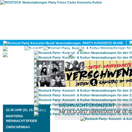
HOME
MAGAZIN
PARTY KONZERTE MUSIK
KULTUR
GAY
DIV
ROSTOCK TAGESTIPP
WEIHNACHTSKONZERT
@ MÜ
22.30 UHR (Di, 19.12.2017)
AM 19.12.2017 (DIENSTAG) UM 18:3
MARTERIA
WEIHNACHTSFEIER
ZWISCHENBAU