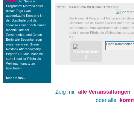
MUSIK
MUSIK
Der Name ist
Programm! Marteria spielt
22:30
MARTERIA WEIHNACHTSFEIER
dieser Tage zwei
ausverkaufte Konzerte in
Der Name ist Programm! Marteria spielt dies
der Stadthalle und da
Stadthalle und da sowieso keiner nach Haus
sowieso keiner nach Hause
alle Besucher zum weiterfeiern ein. Green 
möchte, lädt der
steht in seiner Pflicht die Weihnachtsparty z
Zwischenbau und Green
*/ ?>
Berlin alle Besucher zum
weiterfeiern ein. Green
Rostock Aftershowparty
Experte DJ Mas Massive
steht in seiner Pflicht die
Weihnachtsparty zu
beschallen.
Mehr Infos...
Zeig mir
alle
Veranstaltungen
oder alle
komm