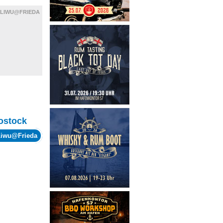
LIWU@FRIEDA
ostock
Liwu@Frieda