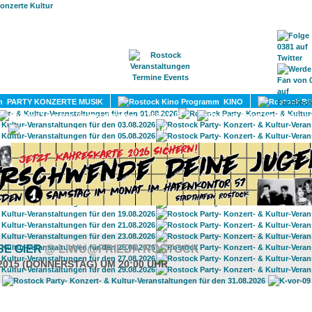
HOME
MAGAZIN
TERMINE
ADRESSEN
KONTA
PARTY KONZERTE MUSIK
KINO
LITERATUR
UMLAND
SE GIER
@ LIWU@FRIEDA ROSTOCK
.2015 (DONNERSTAG) UM 20:00 UHR