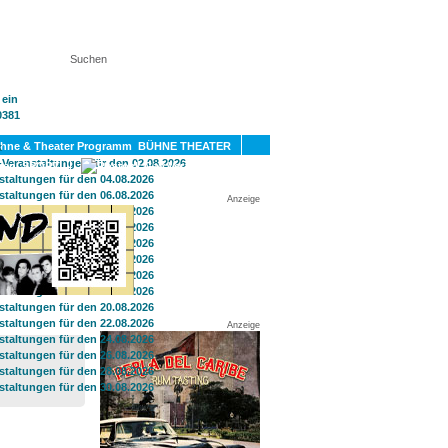
KT
BÜHNE THEATER
SPORT
GAY
Anzeige
Anzeige