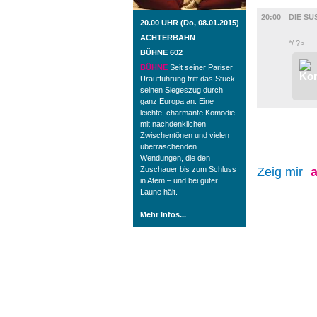
FILM
20:00
DIE SÜS
20.00 UHR (Do, 08.01.2015)
ACHTERBAHN
*/ ?>
BÜHNE 602
BÜHNE
Seit seiner Pariser
Uraufführung tritt das Stück
seinen Siegeszug durch
ganz Europa an. Eine
leichte, charmante Komödie
mit nachdenklichen
Zwischentönen und vielen
überraschenden
Wendungen, die den
Zuschauer bis zum Schluss
Zeig mir
a
in Atem – und bei guter
Laune hält.
Mehr Infos...