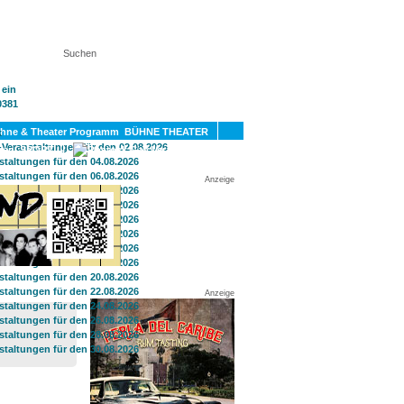
KT
BÜHNE THEATER
SPORT
GAY
Anzeige
Anzeige