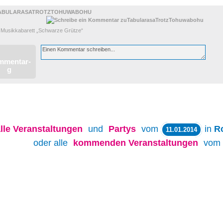
ABULARASATROTZTOHUWABOHU
 Musikkabarett „Schwarze Grütze“
lle
Veranstaltungen
und
Partys
vom
in
R
11.01.2014
oder alle
kommenden Veranstaltungen
vom