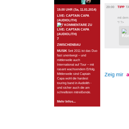
BÜHNE
20:00
TIPP
T
19.00 UHR (Sa, 11.01.2014)
LIVE: CAPTAIN CAPA
mit dem
(AUDIOLITH)
*/ ?>
7
ZWISCHENBAU
MUSIK
Seit 2011 ist das Duo
fast unentwegt – und
mittlerweile auch
International auf Tour – mit
rasant wachsendem Erfolg.
Zeig mir
a
Mittlerweile sind Captain
Capa wohl die hardest
touring band in Audiolith -
und sicher auch die am
schnellsten mitreißende.
Mehr Infos...