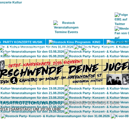
HOME
MAGAZIN
TERMINE
ADRESSEN
KONTA
PARTY KONZERTE MUSIK
KINO
LITERATUR
UMLAND
RASATROTZTOHUWABOHU
@ BÜHNE 602 ROSTOCK
.2014 (SAMSTAG) UM 20:00 UHR