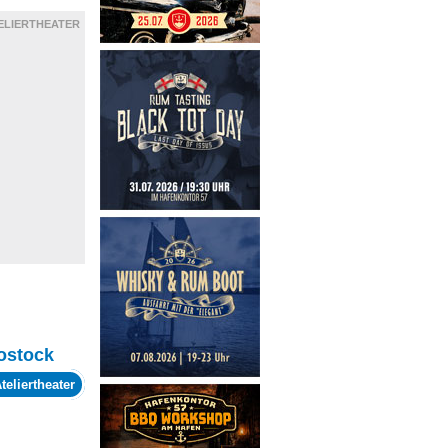
ELIERTHEATER
ostock
teliertheater