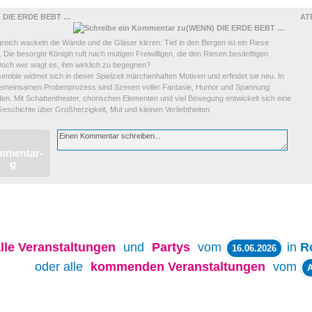
 DIE ERDE BEBT …
AT
reich wackeln die Wände und die Gläser klirren: Tief in den Bergen ist ein Riese
 Die besorgte Königin ruft nach mutigen Freiwilligen, die den Riesen besänftigen
 Doch wer wagt es, ihm wirklich zu begegnen?
mble widmet sich in dieser Spielzeit märchenhaften Motiven und erfindet sie neu. In
emeinsamen Probenprozess sind Szenen voller Fantasie, Humor und Spannung
en. Mit Schattentheater, chorischen Elementen und viel Bewegung entwickelt sich eine
eschichte über Großherzigkeit, Mut und kleinen Verliebtheiten.
lle
Veranstaltungen
und
Partys
vom
in
R
16.06.2026
oder alle
kommenden Veranstaltungen
vom
A