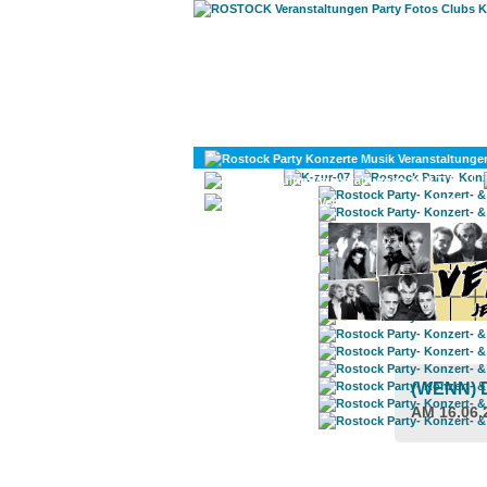
KULTUR
DIVERSES
(WENN) 
AM 16.06.