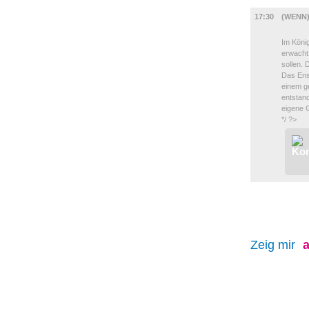
BÜHNE
17:30
(WENN)
Im König
erwacht.
sollen.
Das Ense
einem g
entstand
eigene G
*/ ?>
Zeig mir
a