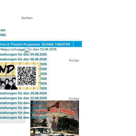
KT
BÜHNE THEATER
SPORT
GAY
Anzeige
Anzeige