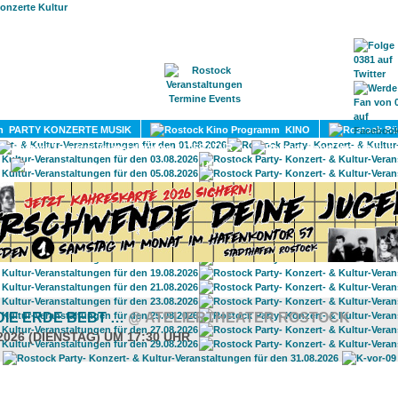
HOME
MAGAZIN
TERMINE
ADRESSEN
KONTA
PARTY KONZERTE MUSIK
KINO
LITERATUR
UMLAND
DIE ERDE BEBT …
@ ATELIERTHEATER ROSTOCK
2026 (DIENSTAG) UM 17:30 UHR