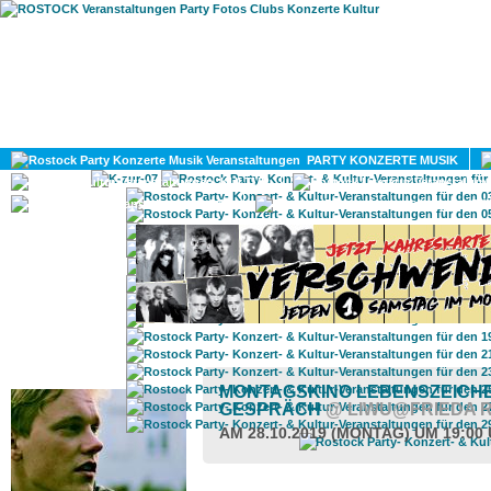
HOME
MAGAZIN
PARTY KONZERTE MUSIK
KULTUR
GAY
DIV
ROSTOCK TAGESTIPP
MONTAGSKINO LEBENSZEICHEN 
GESPRÄCH
@ LIWU@FRIEDA 
AM 28.10.2019 (MONTAG) UM 19:00