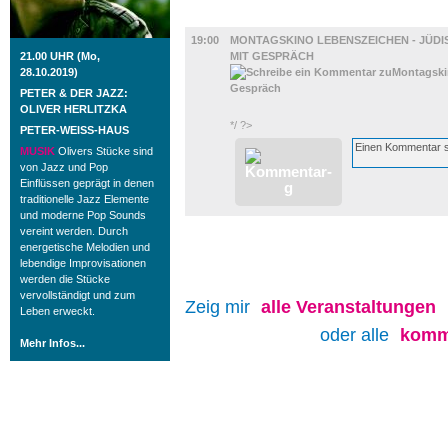
FILM
19:00
MONTAGSKINO LEBENSZEICHEN - JÜDIS
21.00 UHR (Mo,
MIT GESPRÄCH
28.10.2019)
PETER & DER JAZZ:
OLIVER HERLITZKA
*/ ?>
PETER-WEISS-HAUS
MUSIK
Olivers Stücke sind
von Jazz und Pop
Einflüssen geprägt in denen
traditionelle Jazz Elemente
und moderne Pop Sounds
vereint werden. Durch
energetische Melodien und
lebendige Improvisationen
werden die Stücke
vervollständigt und zum
Zeig mir
alle
Veranstaltungen
Leben erweckt.
oder alle
komm
Mehr Infos...