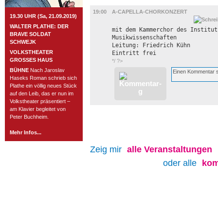
BÜHNE
19:00
A-CAPELLA-CHORKONZERT
19.30 UHR (Sa, 21.09.2019)
WALTER PLATHE: DER
mit dem Kammerchor des Institut
BRAVE SOLDAT
Musikwissenschaften
SCHWEJK
Leitung: Friedrich Kühn
VOLKSTHEATER
Eintritt frei
GROSSES HAUS
*/ ?>
BÜHNE
Nach Jaroslav
Haseks Roman schrieb sich
Plathe ein völlig neues Stück
auf den Leib, das er nun im
Volkstheater präsentiert –
am Klavier begleitet von
Peter Buchheim.
Mehr Infos...
Zeig mir
alle
Veranstaltungen
oder alle
kom