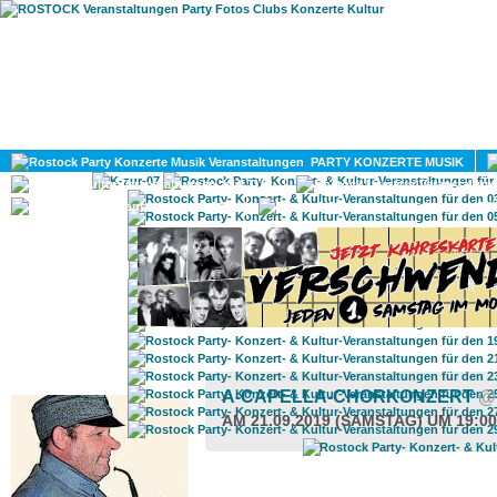
HOME
MAGAZIN
PARTY KONZERTE MUSIK
KULTUR
GAY
DIV
ROSTOCK TAGESTIPP
A-CAPELLA-CHORKONZERT
@
AM 21.09.2019 (SAMSTAG) UM 19:0