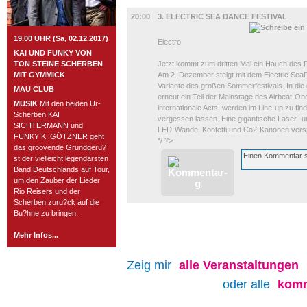
MUSIK
20:00
3. ELECTRIC SEA DANCE FESTIVAL
19.00 UHR (Sa, 02.12.2017)
Electro
KAI UND FUNKY VON
TON STEINE SCHERBEN
Jetzt kommt zum dritten Mal ein Hauch des F
MIT GYMMICK
Am 2. Dezember steigt mit dem Electric SeaF
Variante des großen Sommerfestivals. In di
MAU CLUB
erneut ein Teil der Mainstage des Airbeat-On
MUSIK
Mit den beiden Ur-
internationale Acts werden im Line-up zu fin
Scherben KAI
vergessen lassen. Eine gigantische Laser- 
SICHTERMANN und
LED-Wände, Konfetti und Co2-Kanonen versp
FUNKY K. GÖTZNER geht
*/ ?>
das groovende Grundgeru?
st der vielleicht legendärsten
Band Deutschlands auf Tour,
um den Zauber der Lieder
Rio Reisers und der
Scherben zuru?ck auf die
Bu?hne zu bringen.
Mehr Infos...
Zeig mir
alle
Veranstaltungen
oder alle
komm