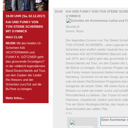
MUSIK
19:00
KAI UND FUNKY VON TON STEINE SCHE
19.00 UHR (Sa, 02.12.2017)
GYMMICK
KAI UND FUNKY VON
TON STEINE SCHERBEN
Akustisch
MIT GYMMICK
Genre: Rock
MAU CLUB
Der legendäre Groove von Ton Steine Scherb
MUSIK
Mit den beiden Ur-
TON STEINE SCHERBEN – eine Legende feiert 
Scherben KAI
Scherben jetzt endlich wieder hautnah live un
SICHTERMANN und
Scherben KAI SICHTERMANN (Bassist seit
FUNKY K. GÖTZNER geht
seit 1974, jetzt Cajón) geht das groovende G
das groovende Grundgeru?
Deutschlands auf Tour, um den Zauber der L
st der vielleicht legendärsten
die Bühne zu bringen. Ein solches Projekt ste
Band Deutschlands auf Tour,
und Funky keinen besseren finden können 
um den Zauber der Lieder
Nürnberg. Gymmick ist mit den Songs gut vert
Rio Reisers und der
solo mit einem Rio/Scherben-Programm dur
Scherben zuru?ck auf die
Songpreis als bester Solist. Mit seiner Aura
Bu?hne zu bringen.
Reisers so nahe wie keiner zuvor und schaff
Persönlichkeit zu bleiben. Der Traum ist noc
Mehr Infos...
Flammen, respektvoll, zärtlich und doch voll
Trio ein Stück Musikgeschichte, das heute so 
Anarchozeiten der wilden 70er.
*/ ?>