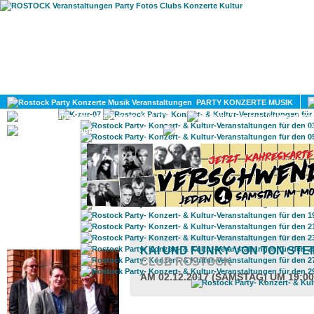
HOME
MAGAZIN
PARTY KONZERTE MUSIK
KULTUR
GAY
DIV
ROSTOCK TAGESTIPP
KAI UND FUNKY VON TON STE
CLUB ROSTOCK
AM 02.12.2017 (SAMSTAG) UM 19:0