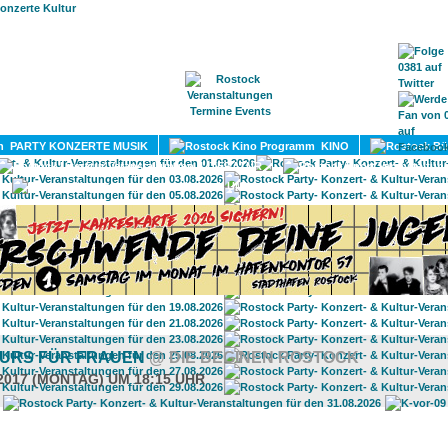
HOME
MAGAZIN
TERMINE
ADRESSEN
KONTA
PARTY KONZERTE MUSIK
KINO
LITERATUR
UMLAND
URS FÜR FRAUEN
@ DIE BEGINEN ROSTOCK
.2017 (MONTAG) UM 18:15 UHR