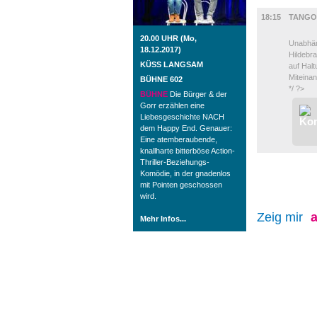
DIVERSES
18:15
TANGO
20.00 UHR (Mo,
Unabhän
18.12.2017)
Hildebr
KÜSS LANGSAM
auf Hal
Miteinan
BÜHNE 602
*/ ?>
BÜHNE
Die Bürger & der
Gorr erzählen eine
Liebesgeschichte NACH
dem Happy End. Genauer:
Eine atemberaubende,
knallharte bitterböse Action-
Thriller-Beziehungs-
Komödie, in der gnadenlos
mit Pointen geschossen
wird.
Zeig mir
a
Mehr Infos...