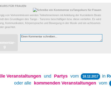
KURS FÜR FRAUEN
gig von Vorkenntnissen werden Teilnehmerinnen mit Anleitung der Kursleiterin Beate
andt den Grundlagen des Tango - Tanzens beschäftigen bzw. diese vertiefen. Es wird
tung, Kommunikation, Körpersprache und Bewegung in der Musik und ein achtsames
der geachtet.
lle
Veranstaltungen
und
Partys
vom
in
R
18.12.2017
oder alle
kommenden Veranstaltungen
vom