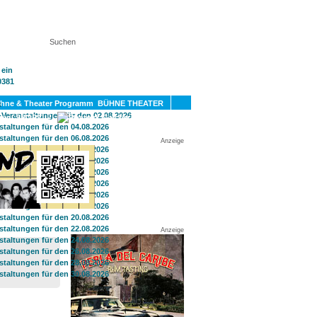
KT
BÜHNE THEATER
SPORT
GAY
Anzeige
Anzeige