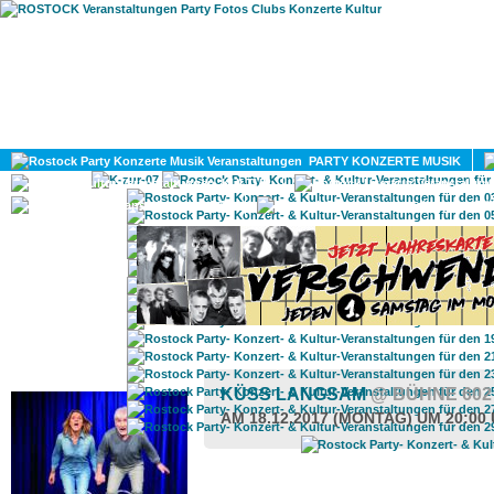
HOME
MAGAZIN
PARTY KONZERTE MUSIK
KULTUR
GAY
DIV
ROSTOCK TAGESTIPP
KÜSS LANGSAM
@ BÜHNE 60
AM 18.12.2017 (MONTAG) UM 20:00