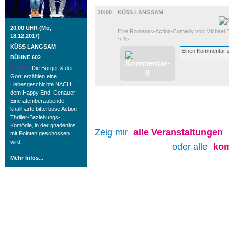
BÜHNE
20:00
KÜSS LANGSAM
20.00 UHR (Mo,
Eine Romantic-Action-Comedy von Michael Eh
18.12.2017)
*/ ?>
KÜSS LANGSAM
BÜHNE 602
BÜHNE
Die Bürger & der
Gorr erzählen eine
Liebesgeschichte NACH
dem Happy End. Genauer:
Eine atemberaubende,
knallharte bitterböse Action-
Thriller-Beziehungs-
Komödie, in der gnadenlos
Zeig mir
alle
Veranstaltungen
mit Pointen geschossen
wird.
oder alle
kom
Mehr Infos...