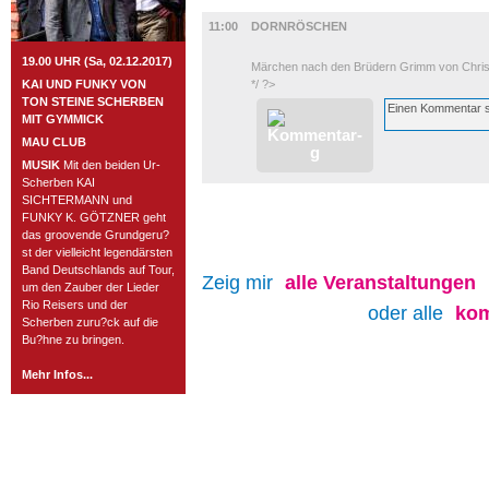
KINDER + ELTERN
11:00
DORNRÖSCHEN
19.00 UHR (Sa, 02.12.2017)
Märchen nach den Brüdern Grimm von Chris
KAI UND FUNKY VON
*/ ?>
TON STEINE SCHERBEN
MIT GYMMICK
MAU CLUB
MUSIK
Mit den beiden Ur-
Scherben KAI
SICHTERMANN und
FUNKY K. GÖTZNER geht
das groovende Grundgeru?
st der vielleicht legendärsten
Band Deutschlands auf Tour,
Zeig mir
alle
Veranstaltungen
um den Zauber der Lieder
Rio Reisers und der
oder alle
kom
Scherben zuru?ck auf die
Bu?hne zu bringen.
Mehr Infos...