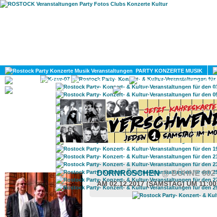
HOME
MAGAZIN
PARTY KONZERTE MUSIK
KULTUR
GAY
DIV
ROSTOCK TAGESTIPP
DORNRÖSCHEN
@ BÜHNE 602
AM 02.12.2017 (SAMSTAG) UM 11:0