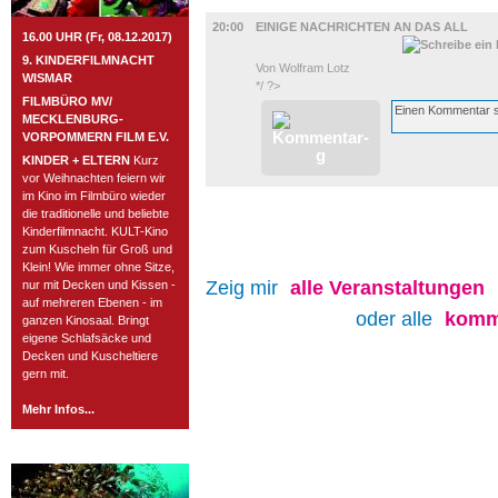
BÜHNE
20:00
EINIGE NACHRICHTEN AN DAS ALL
16.00 UHR (Fr, 08.12.2017)
9. KINDERFILMNACHT
Von Wolfram Lotz
WISMAR
*/ ?>
FILMBÜRO MV/
MECKLENBURG-
VORPOMMERN FILM E.V.
KINDER + ELTERN
Kurz
vor Weihnachten feiern wir
im Kino im Filmbüro wieder
die traditionelle und beliebte
Kinderfilmnacht. KULT-Kino
zum Kuscheln für Groß und
Klein! Wie immer ohne Sitze,
Zeig mir
alle
Veranstaltungen
nur mit Decken und Kissen -
auf mehreren Ebenen - im
oder alle
komm
ganzen Kinosaal. Bringt
eigene Schlafsäcke und
Decken und Kuscheltiere
gern mit.
Mehr Infos...
ROSTOCK TAGESTIPP