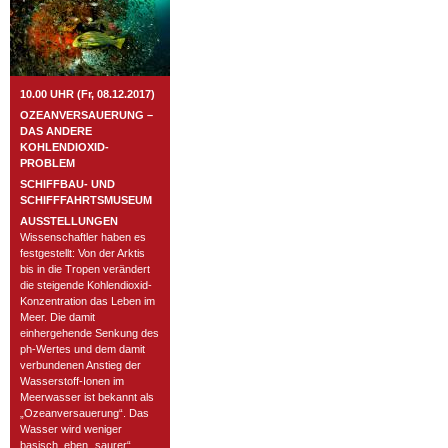
10.00 UHR (Fr, 08.12.2017)
OZEANVERSAUERUNG –
DAS ANDERE
KOHLENDIOXID-
PROBLEM
SCHIFFBAU- UND
SCHIFFFAHRTSMUSEUM
AUSSTELLUNGEN
Wissenschaftler haben es
festgestellt: Von der Arktis
bis in die Tropen verändert
die steigende Kohlendioxid-
Konzentration das Leben im
Meer. Die damit
einhergehende Senkung des
ph-Wertes und dem damit
verbundenen Anstieg der
Wasserstoff-Ionen im
Meerwasser ist bekannt als
„Ozeanversauerung“. Das
Wasser wird weniger
basisch, eben „saurer“.