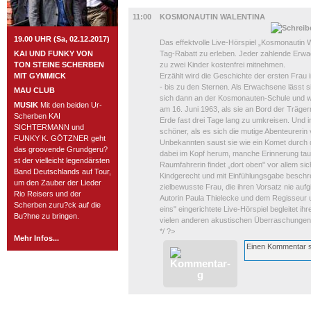
KINDER + ELTERN
11:00
KOSMONAUTIN WALENTINA
19.00 UHR (Sa, 02.12.2017)
Das effektvolle Live-Hörspiel „Kosmonautin
KAI UND FUNKY VON
Tag-Rabatt zu erleben. Jeder zahlende Erwac
TON STEINE SCHERBEN
zu zwei Kinder kostenfrei mitnehmen.
MIT GYMMICK
Erzählt wird die Geschichte der ersten Frau 
- bis zu den Sternen. Als Erwachsene lässt si
MAU CLUB
sich dann an der Kosmonauten-Schule und wi
MUSIK
Mit den beiden Ur-
am 16. Juni 1963, als sie an Bord der Träger
Scherben KAI
Erde fast drei Tage lang zu umkreisen. Und 
SICHTERMANN und
schöner, als es sich die mutige Abenteurerin
FUNKY K. GÖTZNER geht
Unbekannten saust sie wie ein Komet durch 
das groovende Grundgeru?
dabei im Kopf herum, manche Erinnerung tau
st der vielleicht legendärsten
Raumfahrerin findet „dort oben" vor allem sic
Band Deutschlands auf Tour,
Kindgerecht und mit Einfühlungsgabe beschre
um den Zauber der Lieder
zielbewusste Frau, die ihren Vorsatz nie auf
Rio Reisers und der
Autorin Paula Thielecke und dem Regisseur u
Scherben zuru?ck auf die
eins" eingerichtete Live-Hörspiel begleitet i
Bu?hne zu bringen.
vielen anderen akustischen Überraschungen
*/ ?>
Mehr Infos...