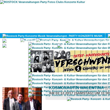
HOME
MAGAZIN
PARTY KONZERTE MUSIK
KULTUR
GAY
DIV
ROSTOCK TAGESTIPP
KOSMONAUTIN WALENTINA
@ 
AM 02.12.2017 (SAMSTAG) UM 11:0