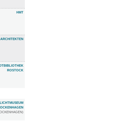
HMT
 ARCHITEKTEN
DTBIBLIOTHEK
ROSTOCK
ILICHTMUSEUM
LOCKENHAGEN
LOCKENHAGEN)