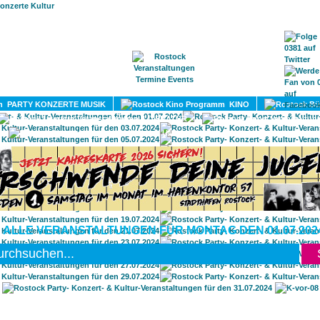
HOME
MAGAZIN
TERMINE
ADRESSEN
KONTA
PARTY KONZERTE MUSIK
KINO
LITERATUR
UMLAND
 ALLE VERANSTALTUNGEN FÜR MONTAG DEN 01.07.202