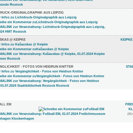
DRUCK-ORIGINALGRAPHIK AUS LEIPZIG
SKAS @ KEIPKE
KEIPKE
NGLICHKEIT - FOTOS VON HEIDRUN KNITTER
STA
1)
LL EM
FRE
K
(K
4)