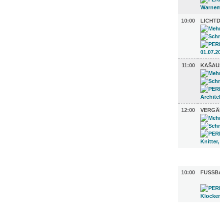
10:00
LICHT
11:00
KAŠAU
12:00
VERGÄ
UMLAND (
10:00
FUSSBA
GASTRO (