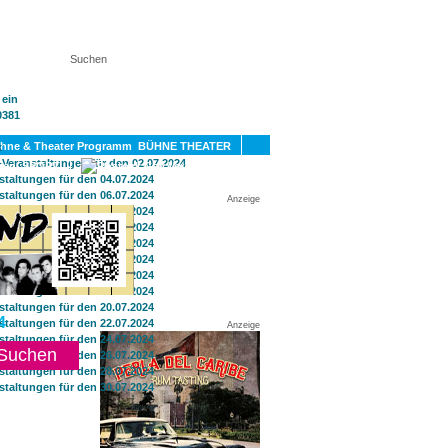
KT
BÜHNE THEATER
SPORT
GAY
Anzeige
4
Anzeige