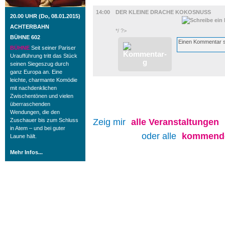
FILM
14:00
DER KLEINE DRACHE KOKOSNUSS
20.00 UHR (Do, 08.01.2015)
ACHTERBAHN
*/ ?>
BÜHNE 602
BÜHNE
Seit seiner Pariser
Uraufführung tritt das Stück
seinen Siegeszug durch
ganz Europa an. Eine
leichte, charmante Komödie
mit nachdenklichen
Zwischentönen und vielen
überraschenden
Wendungen, die den
Zuschauer bis zum Schluss
Zeig mir
alle
Veranstaltungen
in Atem – und bei guter
oder alle
kommende
Laune hält.
Mehr Infos...