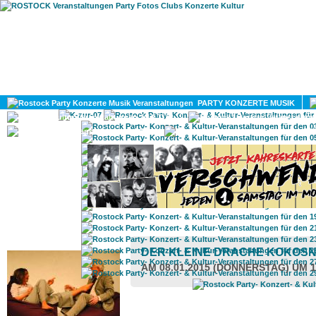
HOME
MAGAZIN
PARTY KONZERTE MUSIK
KULTUR
GAY
DIV
ROSTOCK TAGESTIPP
DER KLEINE DRACHE KOKOS
AM 08.01.2015 (DONNERSTAG) UM 1