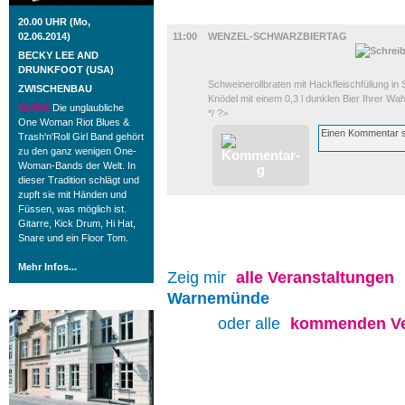
GASTRO
20.00 UHR (Mo,
02.06.2014)
11:00
WENZEL-SCHWARZBIERTAG
BECKY LEE AND
DRUNKFOOT (USA)
Schweinerollbraten mit Hackfleischfüllung 
ZWISCHENBAU
Knödel mit einem 0,3 l dunklen Bier Ihrer Wah
MUSIK
Die unglaubliche
*/ ?>
One Woman Riot Blues &
Trash'n'Roll Girl Band gehört
zu den ganz wenigen One-
Woman-Bands der Welt. In
dieser Tradition schlägt und
zupft sie mit Händen und
Füssen, was möglich ist.
Gitarre, Kick Drum, Hi Hat,
Snare und ein Floor Tom.
Mehr Infos...
Zeig mir
alle
Veranstaltungen
Warnemünde
ROSTOCK TAGESTIPP
oder alle
kommenden Ve