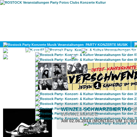
HOME
MAGAZIN
PARTY KONZERTE MUSIK
KULTUR
GAY
DIV
ROSTOCK TAGESTIPP
WENZEL-SCHWARZBIERTAG
@
WARNEMÜNDE
AM 02.06.2014 (MONTAG) UM 11:00