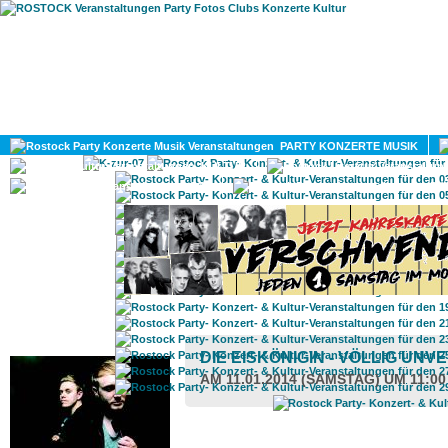
HOME
MAGAZIN
PARTY KONZERTE MUSIK
KULTUR
GAY
DIV
ROSTOCK TAGESTIPP
DIE EISKÖNIGIN - VÖLLIG UN
AM 11.01.2014 (SAMSTAG) UM 11:0