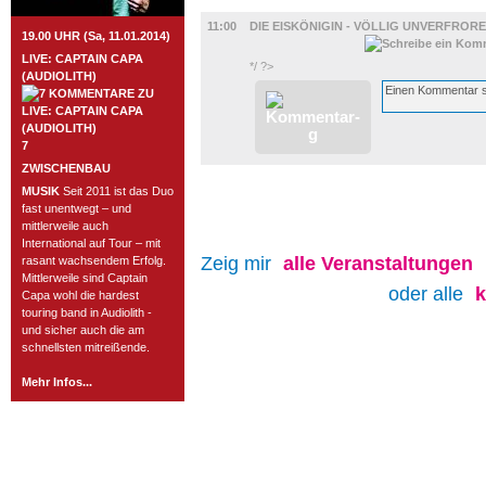
FILM
11:00
DIE EISKÖNIGIN - VÖLLIG UNVERFROR
19.00 UHR (Sa, 11.01.2014)
LIVE: CAPTAIN CAPA
*/ ?>
(AUDIOLITH)
7
ZWISCHENBAU
MUSIK
Seit 2011 ist das Duo
fast unentwegt – und
mittlerweile auch
International auf Tour – mit
Zeig mir
alle
Veranstaltungen
rasant wachsendem Erfolg.
Mittlerweile sind Captain
oder alle
Capa wohl die hardest
touring band in Audiolith -
und sicher auch die am
schnellsten mitreißende.
Mehr Infos...