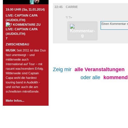
FILM
22:45
CARRIE
19.00 UHR (Sa, 11.01.2014)
LIVE: CAPTAIN CAPA
*/ ?>
(AUDIOLITH)
7
ZWISCHENBAU
MUSIK
Seit 2011 ist das Duo
fast unentwegt – und
mittlerweile auch
International auf Tour – mit
Zeig mir
alle
Veranstaltungen
rasant wachsendem Erfolg.
Mittlerweile sind Captain
oder alle
kommende
Capa wohl die hardest
touring band in Audiolith -
und sicher auch die am
schnellsten mitreißende.
Mehr Infos...