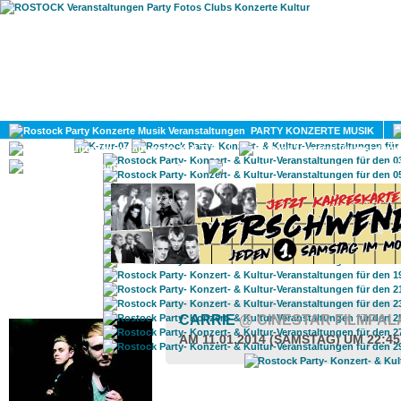
HOME
MAGAZIN
PARTY KONZERTE MUSIK
KULTUR
GAY
DIV
ROSTOCK TAGESTIPP
CARRIE
@ CINESTAR FILMPA
AM 11.01.2014 (SAMSTAG) UM 22:4