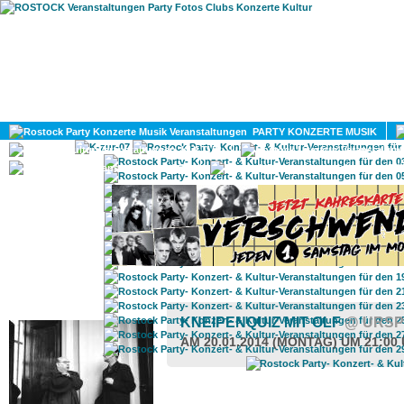
HOME
MAGAZIN
PARTY KONZERTE MUSIK
KULTUR
GAY
DIV
ROSTOCK TAGESTIPP
KNEIPENQUIZ MIT OLF
@ URS
AM 20.01.2014 (MONTAG) UM 21:00