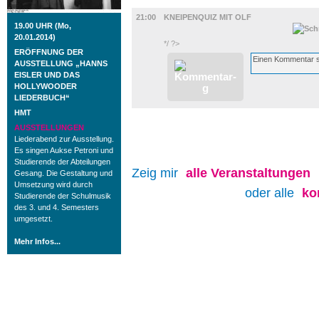
DIVERSES
21:00
KNEIPENQUIZ MIT OLF
19.00 UHR (Mo,
20.01.2014)
*/ ?>
ERÖFFNUNG DER
AUSSTELLUNG „HANNS
EISLER UND DAS
HOLLYWOODER
LIEDERBUCH“
HMT
AUSSTELLUNGEN
Liederabend zur Ausstellung.
Es singen Aukse Petroni und
Studierende der Abteilungen
Zeig mir
alle
Veranstaltungen
Gesang. Die Gestaltung und
Umsetzung wird durch
oder alle
ko
Studierende der Schulmusik
des 3. und 4. Semesters
umgesetzt.
Mehr Infos...