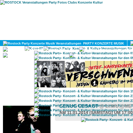
HOME
MAGAZIN
PARTY KONZERTE MUSIK
KULTUR
GAY
DIV
ROSTOCK TAGESTIPP
GENUG GESAGT
@ LI.WU.@M
AM 11.01.2014 (SAMSTAG) UM 17:0