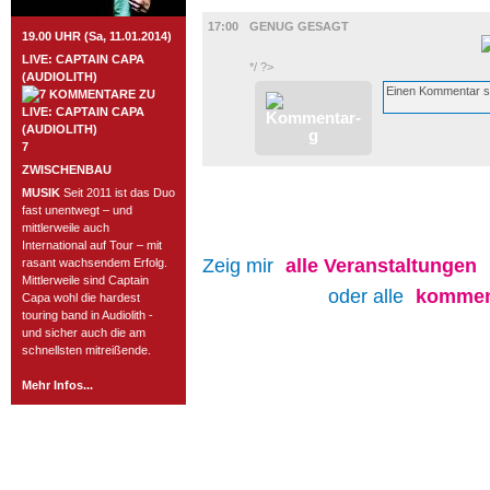
FILM
17:00
GENUG GESAGT
19.00 UHR (Sa, 11.01.2014)
LIVE: CAPTAIN CAPA
*/ ?>
(AUDIOLITH)
7
ZWISCHENBAU
MUSIK
Seit 2011 ist das Duo
fast unentwegt – und
mittlerweile auch
International auf Tour – mit
Zeig mir
alle
Veranstaltungen
rasant wachsendem Erfolg.
Mittlerweile sind Captain
oder alle
kommen
Capa wohl die hardest
touring band in Audiolith -
und sicher auch die am
schnellsten mitreißende.
Mehr Infos...