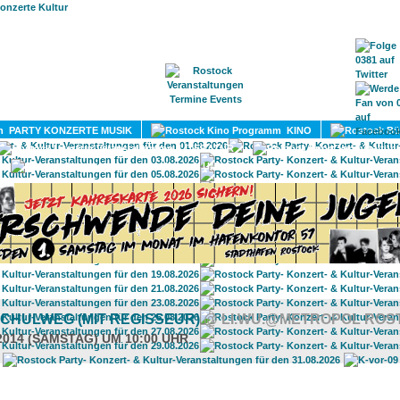
HOME
MAGAZIN
TERMINE
ADRESSEN
KONTA
PARTY KONZERTE MUSIK
KINO
LITERATUR
UMLAND
CHULWEG (MIT REGISSEUR)
@ LI.WU.@METROPOL ROS
.2014 (SAMSTAG) UM 10:00 UHR