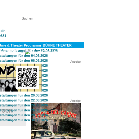
KT
BÜHNE THEATER
SPORT
GAY
Anzeige
Anzeige
TOCK