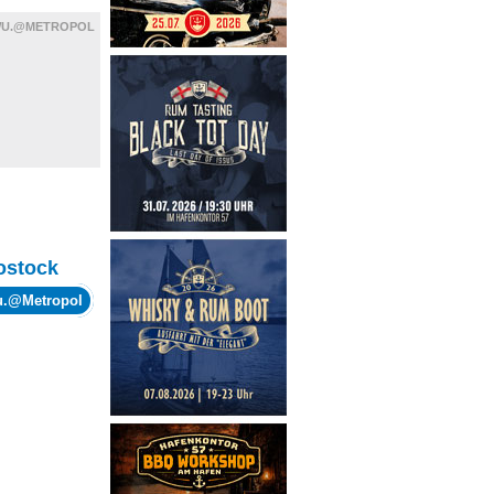
WU.@METROPOL
ostock
wu.@Metropol