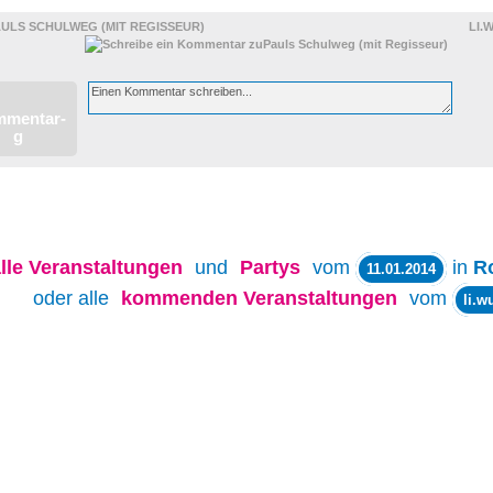
 ELTERN
AULS SCHULWEG (MIT REGISSEUR)
LI.
lle
Veranstaltungen
und
Partys
vom
in
R
11.01.2014
oder alle
kommenden Veranstaltungen
vom
li.