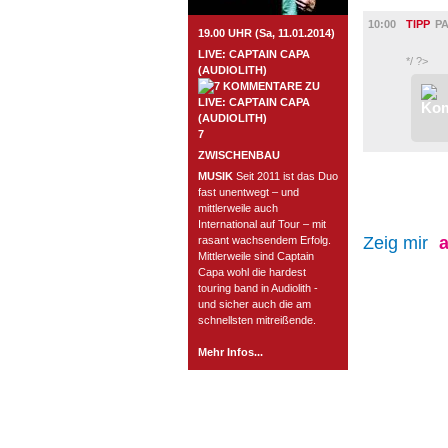
KINDER +
10:00
TIPP
P
19.00 UHR (Sa, 11.01.2014)
LIVE: CAPTAIN CAPA
*/ ?>
(AUDIOLITH)
7
ZWISCHENBAU
MUSIK
Seit 2011 ist das Duo
fast unentwegt – und
mittlerweile auch
International auf Tour – mit
Zeig mir
a
rasant wachsendem Erfolg.
Mittlerweile sind Captain
Capa wohl die hardest
touring band in Audiolith -
und sicher auch die am
schnellsten mitreißende.
Mehr Infos...