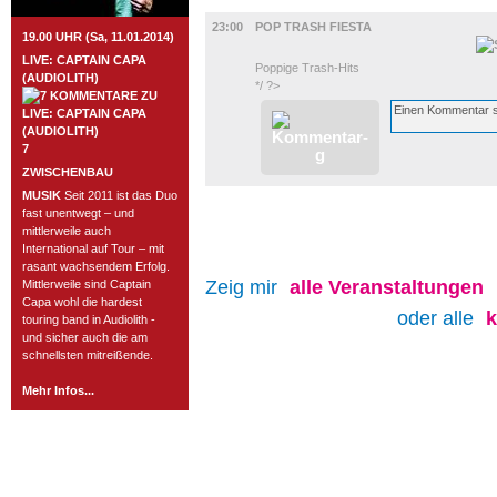
MUSIK
23:00
POP TRASH FIESTA
19.00 UHR (Sa, 11.01.2014)
LIVE: CAPTAIN CAPA
Poppige Trash-Hits
(AUDIOLITH)
*/ ?>
7
ZWISCHENBAU
MUSIK
Seit 2011 ist das Duo
fast unentwegt – und
mittlerweile auch
International auf Tour – mit
rasant wachsendem Erfolg.
Zeig mir
alle
Veranstaltungen
Mittlerweile sind Captain
Capa wohl die hardest
oder alle
touring band in Audiolith -
und sicher auch die am
schnellsten mitreißende.
Mehr Infos...