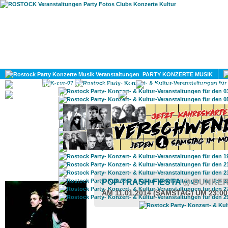
HOME
MAGAZIN
PARTY KONZERTE MUSIK
KULTUR
GAY
DIV
ROSTOCK TAGESTIPP
POP TRASH FIESTA
@ BUNKER
AM 11.01.2014 (SAMSTAG) UM 23:0