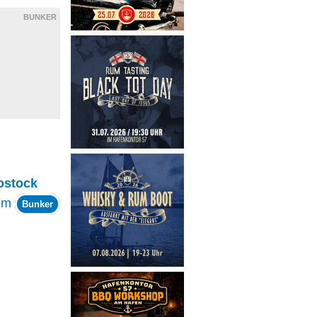
BUNKER
ostock
om
Bunker