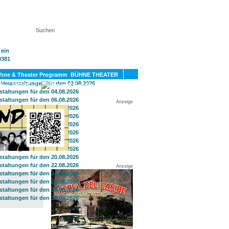
KT
BÜHNE THEATER
SPORT
GAY
Anzeige
Anzeige