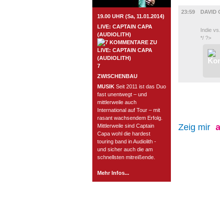
MUSIK
23:59
DAVID
19.00 UHR (Sa, 11.01.2014)
LIVE: CAPTAIN CAPA
Indie vs
(AUDIOLITH)
*/ ?>
7
ZWISCHENBAU
MUSIK
Seit 2011 ist das Duo
fast unentwegt – und
mittlerweile auch
International auf Tour – mit
rasant wachsendem Erfolg.
Zeig mir
a
Mittlerweile sind Captain
Capa wohl die hardest
touring band in Audiolith -
und sicher auch die am
schnellsten mitreißende.
Mehr Infos...