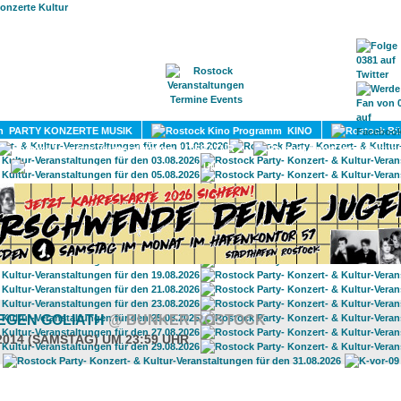
HOME
MAGAZIN
TERMINE
ADRESSEN
KONTA
PARTY KONZERTE MUSIK
KINO
LITERATUR
UMLAND
GEGEN GOLIATH
@ BUNKER ROSTOCK
.2014 (SAMSTAG) UM 23:59 UHR