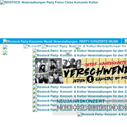
HOME
MAGAZIN
PARTY KONZERTE MUSIK
KULTUR
GAY
DIV
NEUJAHRSKONZERT
@ KUNS
AM 04.01.2014 (SAMSTAG) UM 16:0