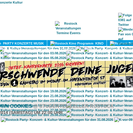
HOME
MAGAZIN
TERMINE
ADRESSEN
KONTA
PARTY KONZERTE MUSIK
KINO
LITERATUR
UMLAND
WN COOKIES
@ STUDENTENKELLER ROSTOCK
.2014 (SAMSTAG) UM 22:00 UHR