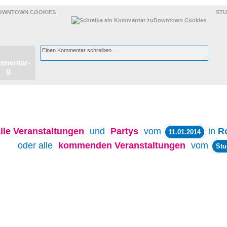
OWNTOWN COOKIES
ST
lle
Veranstaltungen
und
Partys
vom
in
R
11.01.2014
oder alle
kommenden Veranstaltungen
vom
Stu