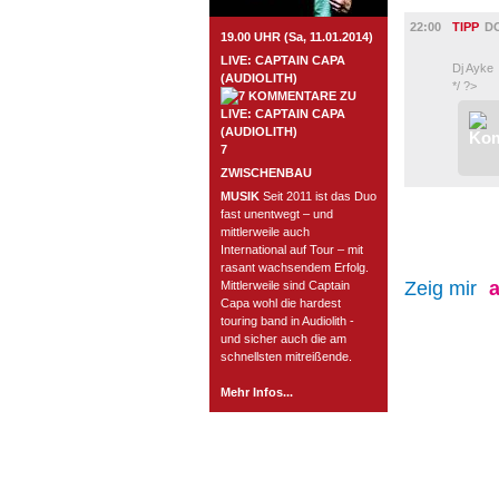
MUSIK
22:00
TIPP
D
19.00 UHR (Sa, 11.01.2014)
LIVE: CAPTAIN CAPA
Dj Ayke
(AUDIOLITH)
*/ ?>
7
ZWISCHENBAU
MUSIK
Seit 2011 ist das Duo
fast unentwegt – und
mittlerweile auch
International auf Tour – mit
rasant wachsendem Erfolg.
Zeig mir
a
Mittlerweile sind Captain
Capa wohl die hardest
touring band in Audiolith -
und sicher auch die am
schnellsten mitreißende.
Mehr Infos...