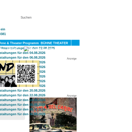
KT
BÜHNE THEATER
SPORT
GAY
Anzeige
Anzeige