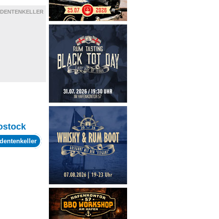
UDENTENKELLER
ostock
dentenkeller